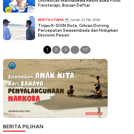
Univesitas Warmadewa Resmi Buka Prodi
Fisioterapi, Buruan Daftar
BERITA UTAMA
Jumat, 22 Mei 2026
Tinjau K-SIGN Rote, Gibran Dotong
Percepatan Swasembada dan Hidupkan
Ekonomi Pesisir
1
2
3
…
17
BERITA PILIHAN