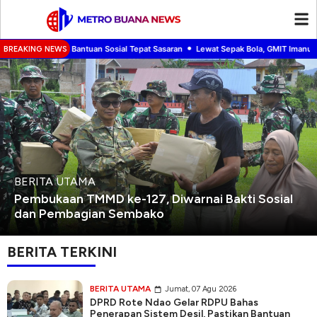
•
esil, Pastikan Bantuan Sosial Tepat Sasaran
Lewat Sepak Bola, GMIT Imanuel 
BREAKING NEWS
BERITA UTAMA
Pembukaan TMMD ke-127, Diwarnai Bakti Sosial
dan Pembagian Sembako
BERITA TERKINI
BERITA UTAMA
Jumat, 07 Agu 2026
DPRD Rote Ndao Gelar RDPU Bahas
Penerapan Sistem Desil, Pastikan Bantuan